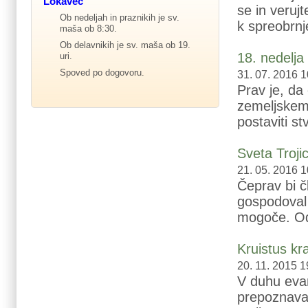
Lokavec
se in veruj
Ob nedeljah in praznikih je sv.
k spreobrnj
maša ob 8:30.
Ob delavnikih je sv. maša ob 19.
18. nedelj
uri.
Spoved po dogovoru.
31. 07. 2016 1
Prav je, da
zemeljskem
postaviti st
Sveta Troji
21. 05. 2016 1
Čeprav bi č
gospodoval 
mogoče. Od 
Kruistus kra
20. 11. 2015 1
V duhu evan
prepoznavam