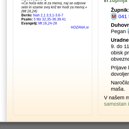
in
župnija
Župnik
M
041 
Duhovn
Pegan
Uradne
9. do 1
obisk pr
obvezno
Prijave 
dovolje
Naročil
maša.
V našem m
samostan i