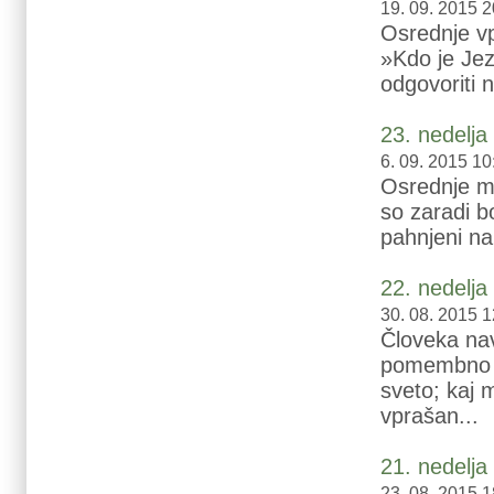
19. 09. 2015 2
Osrednje vp
»Kdo je Jez
odgovoriti n
23. nedelj
6. 09. 2015 10
Osrednje me
so zaradi bo
pahnjeni na
22. nedelj
30. 08. 2015 1
Človeka na
pomembno i
sveto; kaj 
vprašan...
21. nedelj
23. 08. 2015 1