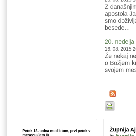
Z današnji
apostola Jan
smo doživlj
besede...
20. nedelj
16. 08. 2015 2
Že nekaj ne
o Božjem k
svojem mesu 
Župnija A