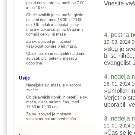
Vnesite vaš
prosti dnevi, sta sv. maši ob 7:00
in ob 10:00.
Ob delavnikih je sv. maša, glede
na letni čas, med 18:30 in 20:00
uro. Ob torkih in sobotah je sv.
maša v Lokavcu ali na Ustju in v
4. postna n
domači cerkvi ni maše.
Za sv. spoved je možnost
10. 03. 2024 0
vsakokrat pol ure pred mašo.
»Bog je sve
Obiski bolnih in ostarelih na domu
bi se nihče
so vsak prvi petek v mesecu
evangelist 
dopoldne.
4. nedelja 
Ustje
28. 01. 2024 1
Nedeljska sv. maša je v soboro
»Umolkni in 
zvečer.
Verjetno st
Ob delavnikih (torek in petek) je sv.
maša, glede na letni čas, med
uporabil, v
17:30 in 19:00 uro.
Za sv. spoved je možnost
3. nedelja 
vsakokrat pol ure pred mašo.
21. 01. 2024 1
»Čas se je d