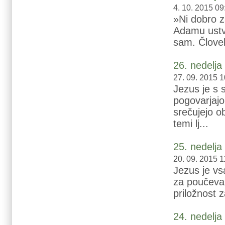
4. 10. 2015 09
»Ni dobro z
Adamu ustva
sam. Človek
26. nedelj
27. 09. 2015 1
Jezus je s 
pogovarjajo
srečujejo ob
temi lj...
25. nedelj
20. 09. 2015 1
Jezus je vsa
za poučevanj
priložnost 
24. nedelj