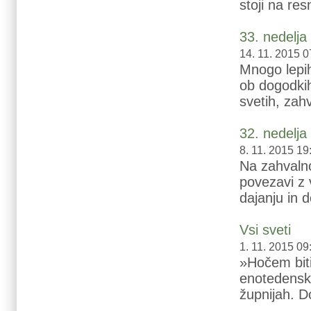
stoji na res
33. nedelj
14. 11. 2015 0
Mnogo lepih
ob dogodkih
svetih, zah
32. nedelj
8. 11. 2015 19
Na zahvalno
povezavi z 
dajanju in d
Vsi sveti
1. 11. 2015 09
»Hočem biti 
enotedensk
župnijah. Do