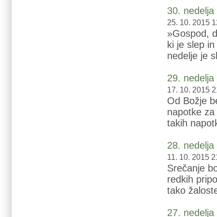
30. nedelj
25. 10. 2015 1
»Gospod, da
ki je slep i
nedelje je s
29. nedelj
17. 10. 2015 2
Od Božje be
napotke za 
takih napot
28. nedelj
11. 10. 2015 2
Srečanje b
redkih prip
tako žalost
27. nedelj