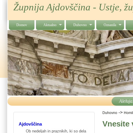
Župnija Ajdovščina - Ustje, ž
Domov
Aktualno
Duhovno
Oznanila
Aleluja
->
Duhovno
Homil
Vnesite 
Ajdovščina
Ob nedeljah in praznikih, ki so dela