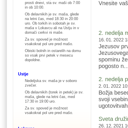
Vnesite vaš
prosti dnevi, sta sv. maši ob 7:00
in ob 10:00.
Ob delavnikih je sv. maša, glede
na letni čas, med 18:30 in 20:00
uro. Ob torkih in sobotah je sv.
maša v Lokavcu ali na Ustju in v
2. nedelja 
domači cerkvi ni maše.
Za sv. spoved je možnost
16. 01. 2022 1
vsakokrat pol ure pred mašo.
Jezusov prv
Obiski bolnih in ostarelih na domu
Jezusovega
so vsak prvi petek v mesecu
spominu že 
dopoldne.
pogosto n..
Ustje
2. nedelja 
Nedeljska sv. maša je v soboro
zvečer.
2. 01. 2022 10
Božja bese
Ob delavnikih (torek in petek) je sv.
maša, glede na letni čas, med
svoji vsebi
17:30 in 19:00 uro.
ugotovitvah 
Za sv. spoved je možnost
vsakokrat pol ure pred mašo.
Sveta druž
26. 12. 2021 1