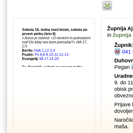
Župnija A
in
župnija
Župnik
M
041 
Duhovn
Pegan
Uradne
9. do 1
obisk pr
obvezno
Prijave 
dovolje
Naročil
maša.