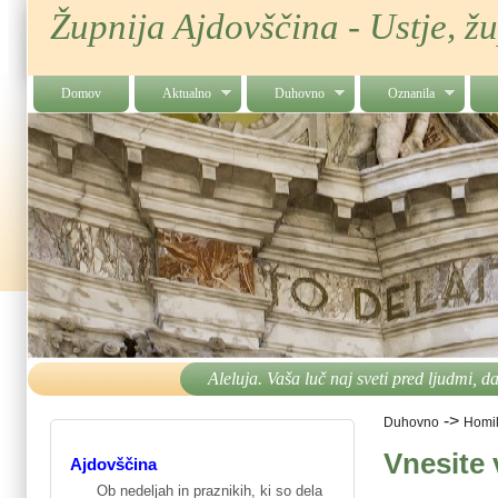
Župnija Ajdovščina - Ustje, ž
Domov
Aktualno
Duhovno
Oznanila
Aleluja. Vaša luč naj sveti pred ljudmi, d
->
Duhovno
Homil
Vnesite 
Ajdovščina
Ob nedeljah in praznikih, ki so dela