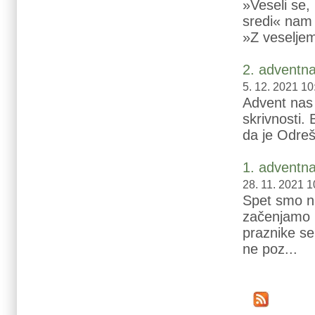
»Veseli se, 
sredi« nam 
»Z veseljem
2. adventna
5. 12. 2021 10
Advent nas 
skrivnosti.
da je Odreš
1. adventna
28. 11. 2021 1
Spet smo na
začenjamo n
praznike se
ne poz...