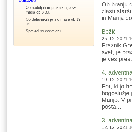
Lokavec
Ob branju d
Ob nedeljah in praznikih je sv.
zlasti starš
maša ob 8:30.
in Marija dož
Ob delavnikih je sv. maša ob 19.
uri.
Božič
Spoved po dogovoru.
25. 12. 2021 1
Praznik Gos
svet, je pra
je ves pres
4. adventna
19. 12. 2021 1
Pot, ki jo h
bogoslužje 
Marijo. V p
posta...
3. adventna
12. 12. 2021 1