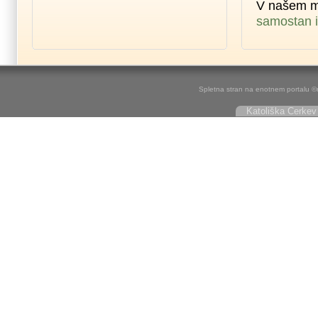
V našem m
samostan i
Spletna stran na enotnem portalu ©r
Katoliška Cerkev 