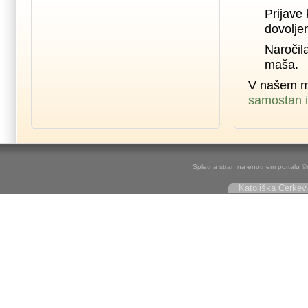
Prijave 
dovolje
Naročil
maša.
V našem m
samostan i
Spletna stran na enotnem portalu ©r
Katoliška Cerkev 