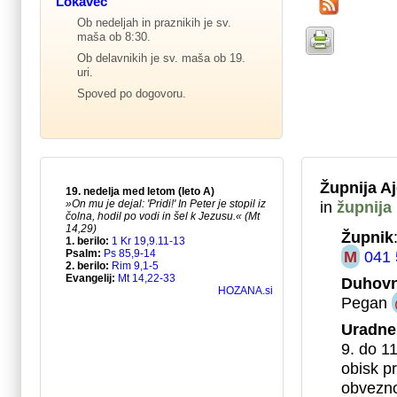
Lokavec
Ob nedeljah in praznikih je sv.
maša ob 8:30.
Ob delavnikih je sv. maša ob 19.
uri.
Spoved po dogovoru.
Župnija A
in
župnija
Župnik
M
041 
Duhovn
Pegan
Uradne
9. do 1
obisk pr
obvezno