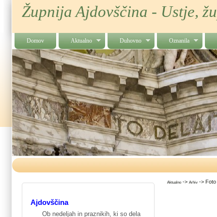
Župnija Ajdovščina - Ustje, ž
Domov
Aktualno
Duhovno
Oznanila
->
->
Foto
Aktualno
Arhiv
Ajdovščina
Ob nedeljah in praznikih, ki so dela