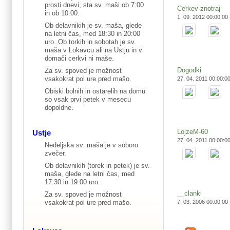
prosti dnevi, sta sv. maši ob 7:00
Cerkev znotraj
in ob 10:00.
1. 09. 2012 00:00:00
Ob delavnikih je sv. maša, glede
na letni čas, med 18:30 in 20:00
uro. Ob torkih in sobotah je sv.
maša v Lokavcu ali na Ustju in v
domači cerkvi ni maše.
Dogodki
Za sv. spoved je možnost
vsakokrat pol ure pred mašo.
27. 04. 2011 00:00:0
Obiski bolnih in ostarelih na domu
so vsak prvi petek v mesecu
dopoldne.
LojzeM-60
Ustje
27. 04. 2011 00:00:0
Nedeljska sv. maša je v soboro
zvečer.
Ob delavnikih (torek in petek) je sv.
maša, glede na letni čas, med
17:30 in 19:00 uro.
__clanki
Za sv. spoved je možnost
vsakokrat pol ure pred mašo.
7. 03. 2006 00:00:00