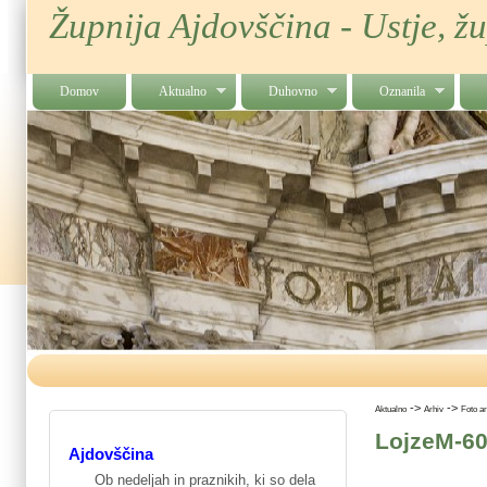
Župnija Ajdovščina - Ustje, ž
Domov
Aktualno
Duhovno
Oznanila
->
->
Aktualno
Arhiv
Foto a
LojzeM-6
Ajdovščina
Ob nedeljah in praznikih, ki so dela