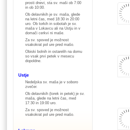
prosti dnevi, sta sv. maši ob 7:00
in ob 10:00.
Ob delavnikih je sv. maša, glede
na letni čas, med 18:30 in 20:00
uro. Ob torkih in sobotah je sv.
maša v Lokavcu ali na Ustju in v
domači cerkvi ni maše.
Za sv. spoved je možnost
vsakokrat pol ure pred mašo.
Obiski bolnih in ostarelih na domu
so vsak prvi petek v mesecu
dopoldne.
Ustje
Nedeljska sv. maša je v soboro
zvečer.
Ob delavnikih (torek in petek) je sv.
maša, glede na letni čas, med
17:30 in 19:00 uro.
Za sv. spoved je možnost
vsakokrat pol ure pred mašo.