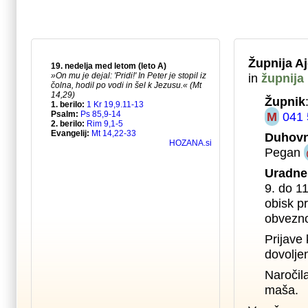
Župnija A
in
župnija
Župnik
M
041 
Duhovn
Pegan
Uradne
9. do 1
obisk pr
obvezno
Prijave 
dovolje
Naročil
maša.