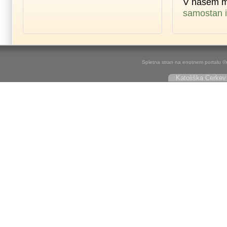
V našem m
samostan i
Spletna stran na enotnem portalu ©r
Katoliška Cerkev 