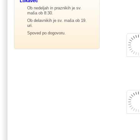
Lokavec
Ob nedeljah in praznikih je sv.
maša ob 8:30.
Ob delavnikih je sv. maša ob 19.
uri.
Spoved po dogovoru.