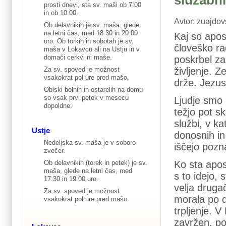
služabn
prosti dnevi, sta sv. maši ob 7:00
in ob 10:00.
Avtor: zuajdov
Ob delavnikih je sv. maša, glede
na letni čas, med 18:30 in 20:00
Kaj so apos
uro. Ob torkih in sobotah je sv.
človeško ra
maša v Lokavcu ali na Ustju in v
domači cerkvi ni maše.
poskrbel za
življenje. 
Za sv. spoved je možnost
vsakokrat pol ure pred mašo.
drže. Jezus
Obiski bolnih in ostarelih na domu
so vsak prvi petek v mesecu
Ljudje smo 
dopoldne.
težjo pot sk
službi, v ka
Ustje
donosnih in
Nedeljska sv. maša je v soboro
iščejo pozna
zvečer.
Ko sta apos
Ob delavnikih (torek in petek) je sv.
maša, glede na letni čas, med
s to idejo,
17:30 in 19:00 uro.
velja drugač
Za sv. spoved je možnost
morala po dr
vsakokrat pol ure pred mašo.
trpljenje. V
zavržen, poh