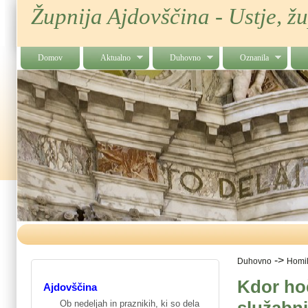
Župnija Ajdovščina - Ustje, ž
Domov
Aktualno
Duhovno
Oznanila
->
Duhovno
Homil
Kdor hoč
Ajdovščina
Ob nedeljah in praznikih, ki so dela