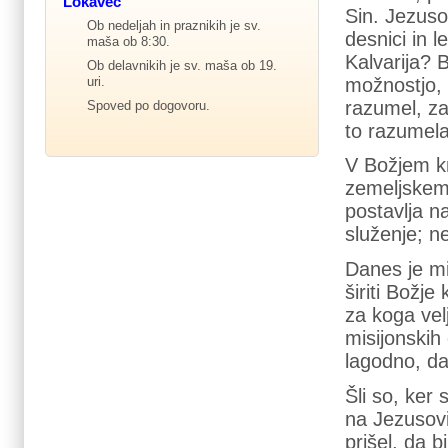
Lokavec
Sin. Jezusov
Ob nedeljah in praznikih je sv.
desnici in 
maša ob 8:30.
Kalvarija? B
Ob delavnikih je sv. maša ob 19.
možnostjo, d
uri.
razumel, za
Spoved po dogovoru.
to razumela, 
V Božjem kr
zemeljskem k
postavlja n
služenje; ne
Danes je mi
širiti Božj
za koga velj
misijonskih 
lagodno, da 
Šli so, ker 
na Jezusovi
prišel, da b