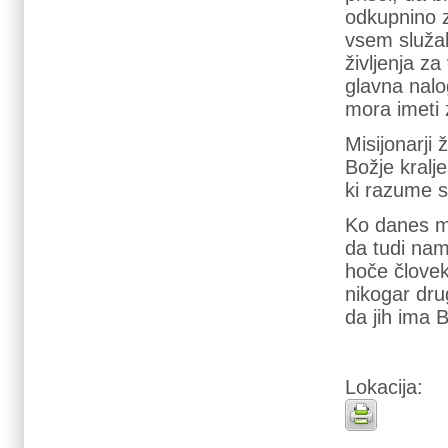
odkupnino z
vsem služab
življenja za
glavna nalo
mora imeti 
Misijonarji 
Božje kralj
ki razume s
Ko danes mo
da tudi nam,
hoče človek
nikogar dru
da jih ima B
Lokacija: