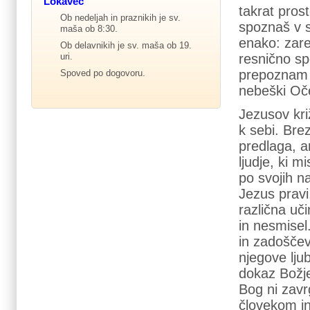
Lokavec
takrat pros
Ob nedeljah in praznikih je sv.
spoznaš v s
maša ob 8:30.
enako: zare
Ob delavnikih je sv. maša ob 19.
resnično s
uri.
prepoznam n
Spoved po dogovoru.
nebeški Oče
Jezusov križ
k sebi. Bre
predlaga, a
ljudje, ki m
po svojih n
Jezus pravi
različna uč
in nesmisel
in zadoščev
njegove ljub
dokaz Božje 
Bog ni zavr
človekom in