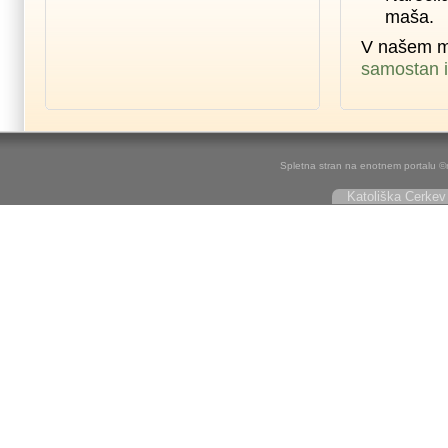
maša.
V našem m
samostan i
Spletna stran na enotnem portalu ©r
Katoliška Cerkev 