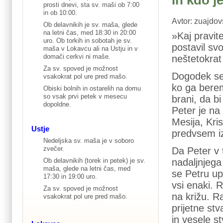
in kdo j
prosti dnevi, sta sv. maši ob 7:00
in ob 10:00.
Avtor: zuajdov
Ob delavnikih je sv. maša, glede
na letni čas, med 18:30 in 20:00
»Kaj pravit
uro. Ob torkih in sobotah je sv.
postavil sv
maša v Lokavcu ali na Ustju in v
domači cerkvi ni maše.
neštetokrat
Za sv. spoved je možnost
Dogodek se 
vsakokrat pol ure pred mašo.
ko ga bere
Obiski bolnih in ostarelih na domu
so vsak prvi petek v mesecu
brani, da b
dopoldne.
Peter je na
Mesija, Kri
Ustje
predvsem iz
Nedeljska sv. maša je v soboro
zvečer.
Da Peter v 
nadaljnjega
Ob delavnikih (torek in petek) je sv.
maša, glede na letni čas, med
se Petru up
17:30 in 19:00 uro.
vsi enaki. R
Za sv. spoved je možnost
na križu. Ra
vsakokrat pol ure pred mašo.
prijetne stv
in vesele st