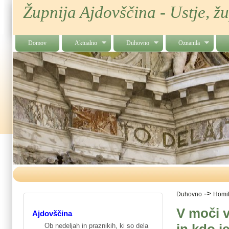
Župnija Ajdovščina - Ustje, ž
Domov
Aktualno
Duhovno
Oznanila
->
Duhovno
Homil
V moči v
Ajdovščina
Ob nedeljah in praznikih, ki so dela