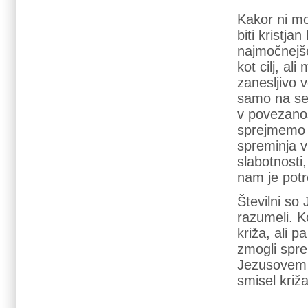
Kakor ni mo
biti kristja
najmočnejš
kot cilj, al
zanesljivo v
samo na se
v povezanos
sprejmemo iz
spreminja 
slabotnosti,
nam je potr
Številni so
razumeli. Ko
križa, ali 
zmogli sprem
Jezusovem v
smisel križa