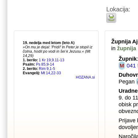
Lokacija:
Župnija A
in
župnija
Župnik
M
041 
Duhovn
Pegan
Uradne
9. do 1
obisk pr
obvezno
Prijave 
dovolje
Naročil