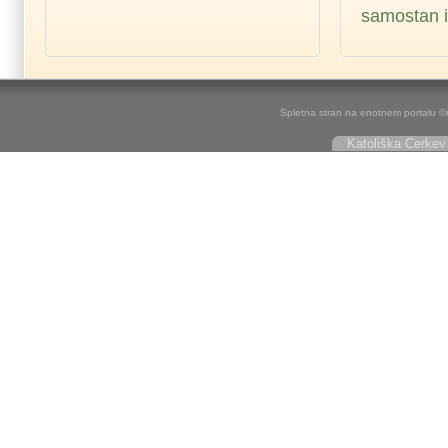
samostan i
Spletna stran na enotnem portalu ©r
Katoliška Cerkev 