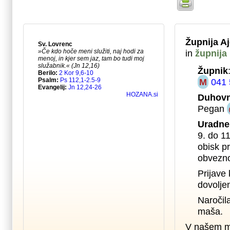
Župnija A
in
župnija
Župnik
M
041 
Duhovn
Pegan
Uradne
9. do 1
obisk pr
obvezno
Prijave 
dovolje
Naročil
maša.
V našem m