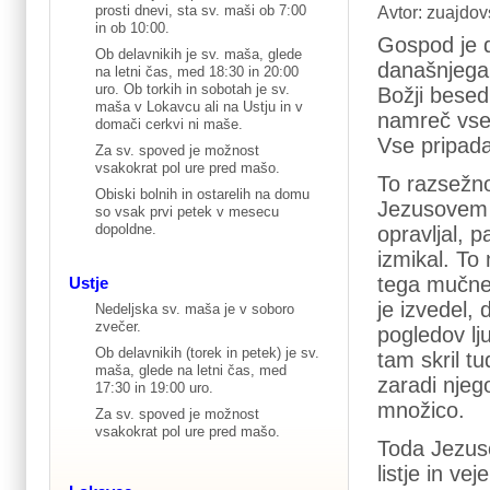
prosti dnevi, sta sv. maši ob 7:00
Avtor: zuajdov
in ob 10:00.
Gospod je d
Ob delavnikih je sv. maša, glede
današnjega p
na letni čas, med 18:30 in 20:00
uro. Ob torkih in sobotah je sv.
Božji besed
maša v Lokavcu ali na Ustju in v
namreč vse, 
domači cerkvi ni maše.
Vse pripada
Za sv. spoved je možnost
vsakokrat pol ure pred mašo.
To razsežno
Obiski bolnih in ostarelih na domu
Jezusovem s
so vsak prvi petek v mesecu
dopoldne.
opravljal, p
izmikal. To 
tega mučneg
Ustje
je izvedel, 
Nedeljska sv. maša je v soboro
zvečer.
pogledov lju
Ob delavnikih (torek in petek) je sv.
tam skril t
maša, glede na letni čas, med
zaradi njego
17:30 in 19:00 uro.
množico.
Za sv. spoved je možnost
vsakokrat pol ure pred mašo.
Toda Jezuso
listje in ve