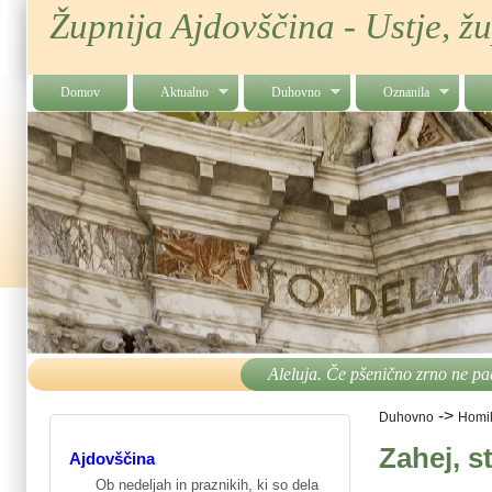
Župnija Ajdovščina - Ustje, ž
Domov
Aktualno
Duhovno
Oznanila
Aleluja. Če pšenično zrno ne pa
->
Duhovno
Homil
Zahej, s
Ajdovščina
Ob nedeljah in praznikih, ki so dela