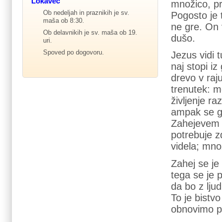
Lokavec
množico, pr
Ob nedeljah in praznikih je sv.
Pogosto je 
maša ob 8:30.
ne gre. On v
Ob delavnikih je sv. maša ob 19.
dušo.
uri.
Spoved po dogovoru.
Jezus vidi 
naj stopi i
drevo v raju
trenutek: m
življenje ra
ampak se ga
Zahejevem p
potrebuje z
videla; mno
Zahej se je
tega se je 
da bo z ljud
To je bistv
obnovimo p