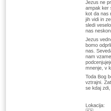
Jezus ne pr
ampak ker s
kot da nas 
jih vidi in
sledi veselo
nas neskon
Jezus vedno
bomo odprli
nas. Seved
nam vzame m
podcenjujej
mnenje, v 
Toda Bog b
vztrajni. Z
se kdaj zdi
Lokacija: