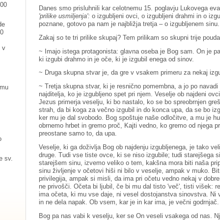
:00
Danes smo prisluhnili kar celotnemu 15. poglavju Lukovega evan
'prilike usmiljenja':
o izgubljeni ovci, o izgubljeni drahmi in o iz
poznane, gotovo pa nam je najbližja tretja – o izgubljenem sinu.
de
00
Zakaj so te tri prilike skupaj? Tem prilikam so skupni trije pouda
 v
~ Imajo istega protagonista: glavna oseba je Bog sam. On je pas
ki izgubi drahmo in je oče, ki je izgubil enega od sinov.
~ Druga skupna stvar je, da gre v vsakem primeru za nekaj izgu
~ Tretja skupna stvar, ki je resnično pomembna, a jo po navadi
omu
najditelja, ko je izgubljeno spet pri njem. Veselje ob najdeni ov
Jezus primerja veselju, ki bo nastalo, ko se bo spreobrnjen gre
strah, da bi koga za večno izgubil in do konca upa, da se bo izgub
ker mu je dal svobodo. Bog spoštuje naše odločitve, a mu je h
obrnemo hrbet in gremo proč, Kajti vedno, ko gremo od njega p
preostane samo to, da upa.
o
Veselje, ki ga doživlja Bog ob najdenju izgubljenega, je tako vel
druge. Tudi vse tiste ovce, ki se niso izgubile; tudi starejšega 
e sv.
starejšem sinu, izvemo veliko o tem, kakšna mora biti naša pr
sinu življenje v očetovi hiši ni bilo v veselje, ampak v muko. 
privilegija, ampak si misli, da ima pri očetu vedno nekaj v dob
ne privošči. Očeta bi ljubil, če bi mu dal tisto 'več', tisti višek: 
ima očeta, ki mu vse daje, ni vesel dostojanstva sinovstva. Ni v
in ne dela napak. Ob vsem, kar je in kar ima, je večni godrnjač.
Bog pa nas vabi k veselju, ker se On veseli vsakega od nas. Nj