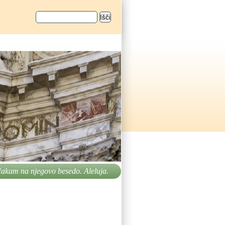
Išči
Iskalnik
akam na njegovo besedo. Aleluja.