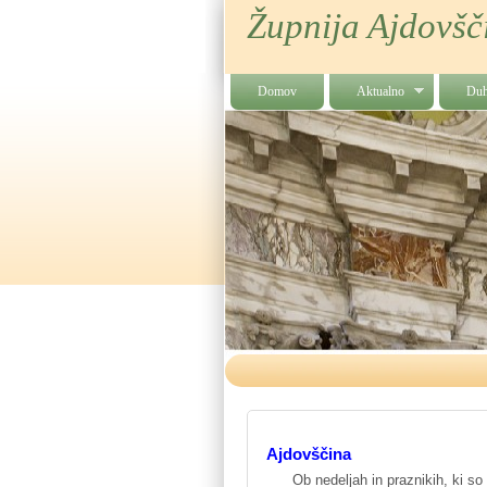
Župnija Ajdovšči
Domov
Aktualno
Du
Ajdovščina
Ob nedeljah in praznikih, ki so