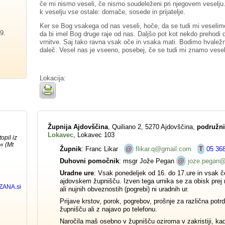
če mi nismo veseli, če nismo soudeleženi pri njegovem veselju.
k veselju vse ostale: domače, sosede in prijatelje.
Ker se Bog vsakega od nas veseli, hoče, da se tudi mi veselimo
9.
da bi imel Bog druge raje od nas. Daljšo pot kot nekdo prehodi 
vrnitve. Saj tako ravna vsak oče in vsaka mati. Bodimo hvaležni
daleč. Vesel nas je vseeno, posebej, če se tudi mi znamo veselit
Lokacija:
Župnija Ajdovščina
, Quiliano 2, 5270 Ajdovščina,
podružni
Lokavec
, Lokavec 103
Župnik
: Franc Likar
@
flikar.q@gmail.com
T
05 36
Duhovni pomočnik
: msgr Jože Pegan
@
joze.pegan@
Uradne ure
: Vsak ponedeljek od 16. do 17.ure in vsak če
ajdovskem župnišču. Izven tega urnika se za obisk prej n
ali nujnih obveznostih (pogrebi) ni uradnih ur.
Prijave krstov, porok, pogrebov, prošnje za različna potrd
župnišču ali z najavo po telefonu.
Naročila maš osebno v župnišču oziroma v zakristiji, ka