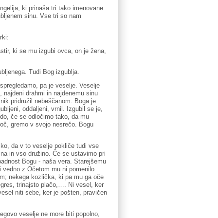
gelija, ki prinaša tri tako imenovane
gubljenem sinu. Vse tri so nam
rki:
tir, ki se mu izgubi ovca, on je žena,
bljenega. Tudi Bog izgublja.
 spregledamo, pa je veselje. Veselje
ci, najdeni drahmi in najdenemu sinu
šnik pridružil nebeščanom. Boga je
ljeni, oddaljeni, vrnil. Izgubil se je,
udo, če se odločimo tako, da mu
roč, gremo v svojo nesrečo. Bogu
iko, da v to veselje pokliče tudi vse
sina in vso družino. Če se ustavimo pri
ipadnost Bogu - naša vera. Starejšemu
Biti vedno z Očetom mu ni pomenilo
rem; nekega kozlička, ki pa mu ga oče
regres, trinajsto plačo,…. Ni vesel, ker
esel niti sebe, ker je pošten, pravičen
egovo veselje ne more biti popolno,