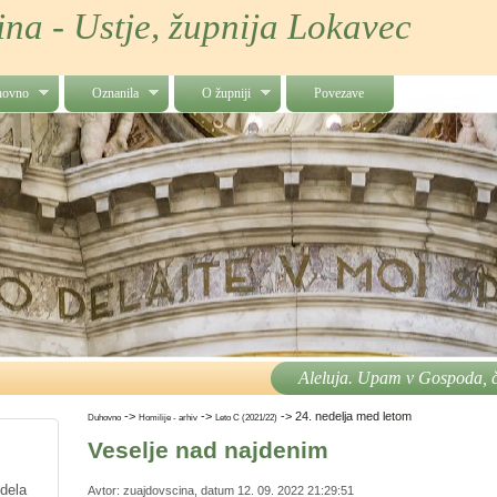
na - Ustje, župnija Lokavec
hovno
Oznanila
O župniji
Povezave
Aleluja. Upam v Gospoda, č
->
->
->
24. nedelja med letom
Duhovno
Homilije - arhiv
Leto C (2021/22)
Veselje nad najdenim
 dela
Avtor: zuajdovscina, datum 12. 09. 2022 21:29:51