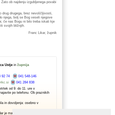
 Zato ob najdenju izgubljenega povabi
 drug drugega, brez nevoščljivosti,
do njega, bolj se Bog veseli njegove
, če nas Bogu ni bilo treba iskati kje
i svojih bližnjih.
Franc Likar, župnik
ca Ustje
in
župnija
8 92 74
M
041 548-146
rkc.si
M
041 284 838
trtek od 9. do 11. ure v
ajavite po telefonu. Ob praznikih
ila in dovoljenja: osebno v
dar je maša.