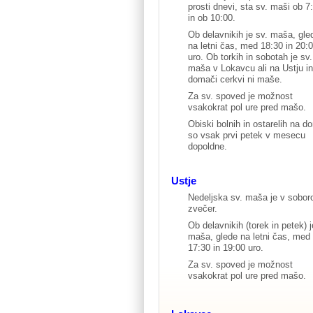
prosti dnevi, sta sv. maši ob 7
in ob 10:00.
Ob delavnikih je sv. maša, gle
na letni čas, med 18:30 in 20:
uro. Ob torkih in sobotah je sv.
maša v Lokavcu ali na Ustju in
domači cerkvi ni maše.
Za sv. spoved je možnost
vsakokrat pol ure pred mašo.
Obiski bolnih in ostarelih na d
so vsak prvi petek v mesecu
dopoldne.
Ustje
Nedeljska sv. maša je v sobor
zvečer.
Ob delavnikih (torek in petek) j
maša, glede na letni čas, med
17:30 in 19:00 uro.
Za sv. spoved je možnost
vsakokrat pol ure pred mašo.