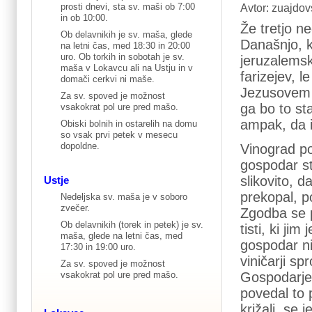
prosti dnevi, sta sv. maši ob 7:00
Avtor: zuajdov
in ob 10:00.
Že tretjo n
Ob delavnikih je sv. maša, glede
Današnjo, k
na letni čas, med 18:30 in 20:00
uro. Ob torkih in sobotah je sv.
jeruzalemsk
maša v Lokavcu ali na Ustju in v
farizejev, 
domači cerkvi ni maše.
Jezusovem n
Za sv. spoved je možnost
ga bo to sta
vsakokrat pol ure pred mašo.
ampak, da i
Obiski bolnih in ostarelih na domu
so vsak prvi petek v mesecu
dopoldne.
Vinograd po
gospodar st
slikovito, d
Ustje
prekopal, p
Nedeljska sv. maša je v soboro
zvečer.
Zgodba se p
Ob delavnikih (torek in petek) je sv.
tisti, ki jim
maša, glede na letni čas, med
gospodar ni 
17:30 in 19:00 uro.
viničarji sp
Za sv. spoved je možnost
Gospodarje
vsakokrat pol ure pred mašo.
povedal to 
križali, se 