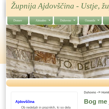
Župnija Ajdovščina - Ustje, ž
Domov
Aktualno
Duhovno
Oznanila
->
Duhovno
Homil
Bog me j
Ajdovščina
Ob nedeljah in praznikih, ki so dela