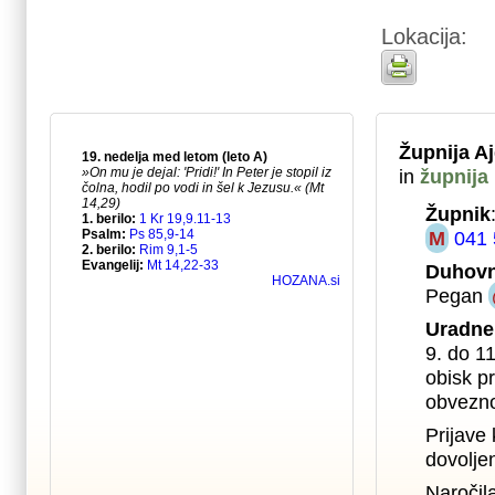
Lokacija:
Župnija A
in
župnija
Župnik
M
041 
Duhovn
Pegan
Uradne
9. do 1
obisk pr
obvezno
Prijave 
dovolje
Naročil