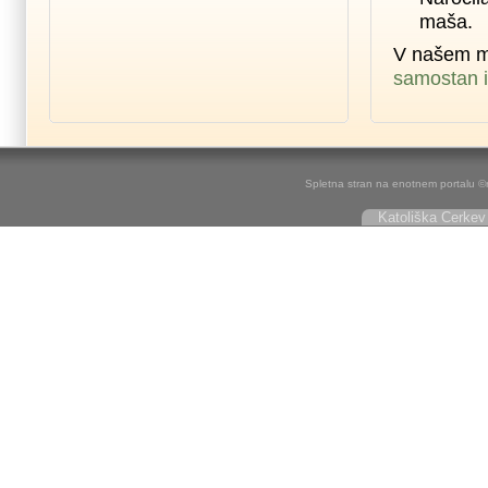
maša.
V našem m
samostan i
Spletna stran na enotnem portalu ©r
Katoliška Cerkev 