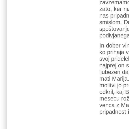
zavzemamo z
zato, ker n
nas pripadn
smislom. Do
spoštovanje
podivjanega
In dober vi
ko prihaja 
svoj pridel
najprej on 
ljubezen da
mati Marija
molitvi jo 
odkril, kaj
mesecu rož
venca z Ma
pripadnost 