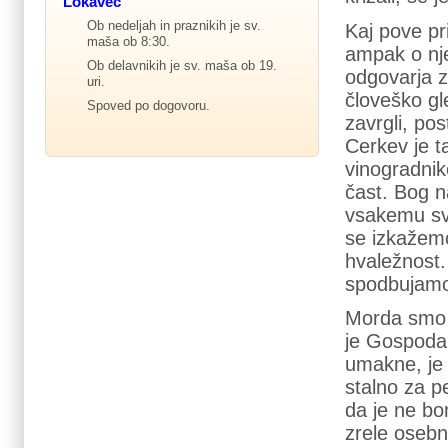
Lokavec
Ob nedeljah in praznikih je sv.
Kaj pove p
maša ob 8:30.
ampak o nje
Ob delavnikih je sv. maša ob 19.
odgovarja z
uri.
človeško gl
Spoved po dogovoru.
zavrgli, po
Cerkev je t
vinogradnik
čast. Bog n
vsakemu sv
se izkažemo
hvaležnost.
spodbujamo,
Morda smo b
je Gospodar
umakne, je
stalno za p
da je ne bo
zrele osebno