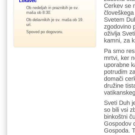
Lokavec
Cerkev se ne
Ob nedeljah in praznikih je sv.
človeškega 
maša ob 8:30.
Svetem Duhu
Ob delavnikih je sv. maša ob 19.
uri.
zgodovino p
Spoved po dogovoru.
oživlja Svet
kamni, za ka
Pa smo res
mrtvi, ker 
uporabne k
potrudim za
domači cerk
družine tist
vatikanskeg
Sveti Duh j
so bili vsi 
binkoštni č
Gospodov da
Gospoda. Ta