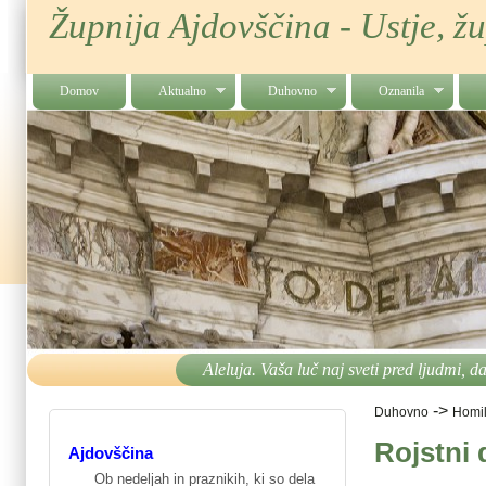
Župnija Ajdovščina - Ustje, ž
Domov
Aktualno
Duhovno
Oznanila
Aleluja. Vaša luč naj sveti pred ljudmi, d
->
Duhovno
Homil
Rojstni
Ajdovščina
Ob nedeljah in praznikih, ki so dela