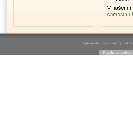
V našem m
samostan i
Spletna stran na enotnem portalu ©r
Katoliška Cerkev 