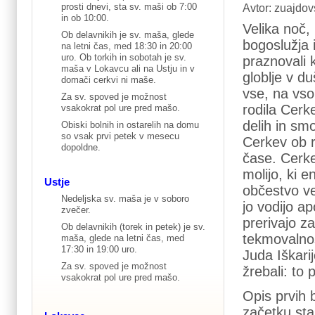
prosti dnevi, sta sv. maši ob 7:00
Avtor: zuajdov
in ob 10:00.
Velika noč,
Ob delavnikih je sv. maša, glede
bogoslužja 
na letni čas, med 18:30 in 20:00
uro. Ob torkih in sobotah je sv.
praznovali 
maša v Lokavcu ali na Ustju in v
globlje v d
domači cerkvi ni maše.
vse, na vso
Za sv. spoved je možnost
rodila Cerk
vsakokrat pol ure pred mašo.
delih in sm
Obiski bolnih in ostarelih na domu
so vsak prvi petek v mesecu
Cerkev ob r
dopoldne.
čase. Cerke
molijo, ki e
Ustje
občestvo ve
Nedeljska sv. maša je v soboro
jo vodijo a
zvečer.
prerivajo za
Ob delavnikih (torek in petek) je sv.
tekmovalnos
maša, glede na letni čas, med
17:30 in 19:00 uro.
Juda Iškari
Za sv. spoved je možnost
žrebali: to
vsakokrat pol ure pred mašo.
Opis prvih 
začetku sta