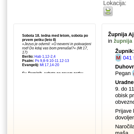
Lokacija:
Župnija A
in
župnija
Župnik
M
041 
Duhovn
Pegan
Uradne
9. do 1
obisk pr
obvezno
Prijave 
dovolje
Naročil
maša.