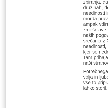
zbiranja, d
družinah, d
needinosti 
morda prav 
ampak vdira
zmešnjave. 
naših pogov
srečanja z 
needinosti,
kjer so nede
Tam prihaja
naši strahov
Potrebnega 
volja in lj
vse to prip
lahko storil.