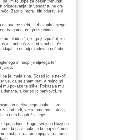
ali pa jim to uspe za bežen trenutek.
n prizadevanja. In vendar tu ne gre
o. Zato bi morali biti pripravljeni
nam ga svetne skrbi, skrbi vsakdanjega
s tem tvegamo, da ga izgubimo.
emu mladeniču, ki ga je vprašal, kaj
imaš in imel boš zaklad v nebesih!«
rodajati in se odpovedovati neštetim
glenega in neoprijemljivega ter
ljubijo.
ki pa je imela sina. Sosed jo je nekoč
 ker ve, da ne znam brat, a redno mi
, naj mu pokaže te slike. Pokazala mu
la denarja, a ker so jo bankovci, te
 pisma in cerkvenega nauka…; za
 zaklad radi, ker imamo radi tistega,
i in nam bogati življenje.
Svoje pripadnosti Bogu, svojega Božjega
breme, ki ga z muko in komaj vlečemo
mo kristjani, da smo njegovi, da smo
jkalo.