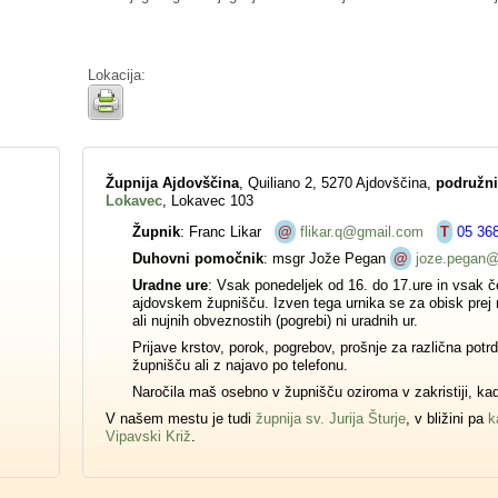
Lokacija:
Župnija Ajdovščina
, Quiliano 2, 5270 Ajdovščina,
podružni
Lokavec
, Lokavec 103
Župnik
: Franc Likar
@
flikar.q@gmail.com
T
05 36
Duhovni pomočnik
: msgr Jože Pegan
@
joze.pegan@
Uradne ure
: Vsak ponedeljek od 16. do 17.ure in vsak če
ajdovskem župnišču. Izven tega urnika se za obisk prej n
ali nujnih obveznostih (pogrebi) ni uradnih ur.
Prijave krstov, porok, pogrebov, prošnje za različna potrd
župnišču ali z najavo po telefonu.
Naročila maš osebno v župnišču oziroma v zakristiji, ka
V našem mestu je tudi
župnija sv. Jurija Šturje
, v bližini pa
k
Vipavski Križ
.