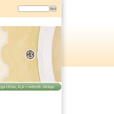
Išči
Iskalnik
ega Očeta, ki je v nebesih. Aleluja.