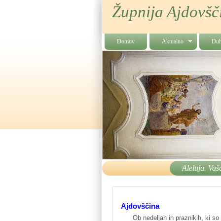
Župnija Ajdovšči
Domov
Aktualno
Du
Aleluja. Vaš
Ajdovščina
Ob nedeljah in praznikih, ki so