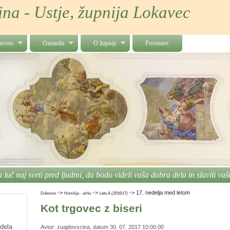
na - Ustje, župnija Lokavec
hovno
Oznanila
O župniji
Povezave
a luč naj sveti pred ljudmi, da bodo videli vaša dobra dela in slavili vaš
->
->
->
17. nedelja med letom
Duhovno
Homilije - arhiv
Leto A (2016/17)
Kot trgovec z biseri
 dela
Avtor: zuajdovscina, datum 30. 07. 2017 10:00:00