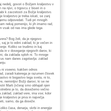
j nedelj, govori o Božjem kraljestvu v
 na njivi, o trgovcu z biseri in o
vabi k zavzetosti za Božje kraljestvo.
e kraljestvo je treba iskati, se zanj
ugemu odpovedati. Tudi pri mnogih
i nam nekaj pomenijo, ki jih imamo rad,
 in vsak od nas ima glede tega
 vera? Bog želi, da je njegovo
saj je to edini zaklad, ki je večen in
enje. Koliko se trudimo in kaj
da in v doseganje njegovih darov, ki
i, da zaklada sploh ni. To mnoge
ezus nam danes zagotavlja: zaklad
anju.
da ni vseeno, kakšen odnos
ad, zaradi katerega je razumen človek
gastvo ni bogastvo tega sveta, ni to,
, neminljivi Božji darovi, ki se ne
stri Marti
(včeraj smo obhajali njen
 Potrebno je to, da dosežemo večno
ta zaklad, zaklad vere, ima vse; kdor
e kraljestvo je prva in največja
eti, samo, da ga doseže.
iko časa, denarja, skrbi in energije