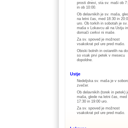
prosti dnevi, sta sv. maši ob 7
in ob 10:00.
Ob delavnikih je sv. maša, gle
na letni čas, med 18:30 in 20:
uro. Ob torkih in sobotah je sv.
maša v Lokavcu ali na Ustju in
domači cerkvi ni maše.
Za sv. spoved je možnost
vsakokrat pol ure pred mašo.
Obiski bolnih in ostarelih na d
so vsak prvi petek v mesecu
dopoldne.
Ustje
Nedeljska sv. maša je v sobor
zvečer.
Ob delavnikih (torek in petek) j
maša, glede na letni čas, med
17:30 in 19:00 uro.
Za sv. spoved je možnost
vsakokrat pol ure pred mašo.