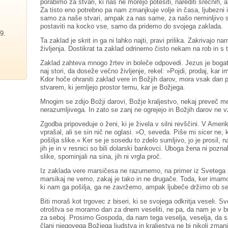
porabimo za stvari, ki nas ne morejo potešiti, narediti srečnih, 
Za tisto eno potrebno pa nam zmanjkuje volje in časa, ljubezni i
samo za naše stvari, ampak za nas same, za našo neminljivo sreč
postaviti na kocko vse, samo da pridemo do svojega zaklada.
9.
Ta zaklad je skrit in ga ni lahko najti, pravi prilika. Zakrivajo 
življenja. Dostikrat ta zaklad odrinemo čisto nekam na rob in 
Zaklad zahteva mnogo žrtev in boleče odpovedi. Jezus je bogat
naj stori, da doseže večno življenje, rekel: »Pojdi, prodaj, kar 
Kdor hoče ohraniti zaklad vere in Božjih darov, mora vsak dan p
stvarem, ki jemljejo prostor temu, kar je Božjega.
Mnogim se zdijo Božji darovi, Božje kraljestvo, nekaj preveč me
nerazumljivega. In zato se zanj ne ogrejejo in Božjih darov ne vz
Zgodba pripoveduje o ženi, ki je živela v silni revščini. V Ameri
vprašal, ali se sin nič ne oglasi. »O, seveda. Piše mi sicer ne,
pošilja slike.« Ker se je sosedu to zdelo sumljivo, jo je prosil
jih je in v resnici so bili dolarski bankovci. Uboga žena ni pozna
slike, spominjali na sina, jih ni vrgla proč.
Iz zaklada vere marsičesa ne razumemo, na primer iz Svetega
marsikaj ne vemo, zakaj je tako in ne drugače. Toda, ker imamo
ki nam ga pošilja, ga ne zavržemo, ampak ljubeče držimo ob seb
Biti moraš kot trgovec z biseri, ki se svojega odkritja veseli. 
otroštva se moramo dan za dnem veseliti, ne pa, da nam je v 
za seboj. Prosimo Gospoda, da nam tega veselja, veselja, da s
člani njegovega Božjega ljudstva in kraljestva ne bi nikoli zman