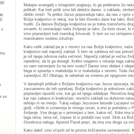
:00
Matejev evangelij v trinajstem poglavju, ki ga prebiramo že neka
prilikah. Kar treh prilik smo bili deležni danes: o zakladu, skritem
ribiški mreži. Te prilike Jezus pripoveduje tako, da nas z njimi 
de
Božje kraljestvo ni nekaj, kar bi bilo človeku dano kar tako. Božj
00
truditi. Za darove Božjega kraljestva se je treba marsičemu dr
stvareh, ki sestavljajo naše življenje je tako. Za tiste stvari, k
 v
smo pripravljeni tudi marsikaj žrtvovati. S tem se vsi strinjamo
marsikatero osebno izkušnjo.
Kako velik zaklad pa je v resnici za nas Božje kraljestvo, naša
kraljestvo naš največji zaklad. S tem ne zahteva od nas preveč, 
omu
je od njega odvisna naša večnost. Največji zaklad je večno življ
naredimo, da bi ga dosegli. Koliko vlagamo v iskanje tega zakla
so nam namenjeni že na tem svetu? Danes smo obdani z idejam
bega in spravlja v malodušje in iz malodušja v nevero. Toda J
zanesljivo JE! Obstaja, le odnehati ne smemo pri njegovem isk
V današnjih prilikah o Božjem kraljestvu nas Jezus opozarja, 
o
zavzamemo do teh vprašanj. Božje kraljestvo je edinstven zakl
pripravljen opustiti vse, kar ga od njega oddaljuje. Resnično bo
e sv.
kar nas zabava in kratkočasi; resnični zakladi so duhovne narave
tehtajo in ne merijo. Tukaj veljajo Jezusove besede Lazarjevi se
god
): »Skrbi in vznemirja te mnogo stvari, a eno je potrebno.«
življenje. Vse drugo je v primerjavi s tem, kakor nič. Kdor ima 
tega nima, nima nič, čeprav bi si pridobil ves svet. Skrb za Božj
človekova naloga. Apostol Pavel pravi, da ima vse drugo za sm
Kako daleč smo včasih od te pristno krščanske usmerjenosti. Kol