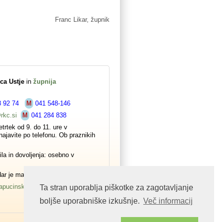
Franc Likar, župnik
ca Ustje
in
župnija
8 92 74
M
041 548-146
rkc.si
M
041 284 838
trtek od 9. do 11. ure v
ajavite po telefonu. Ob praznikih
ila in dovoljenja: osebno v
dar je maša.
apucinski samostan in župnija
Ta stran uporablja piškotke za zagotavljanje
boljše uporabniške izkušnje.
Več informacij