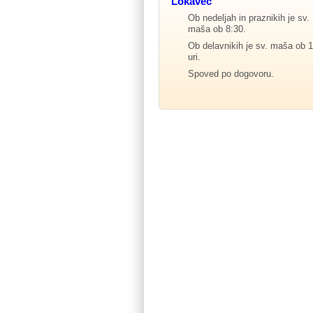
Lokavec
Ob nedeljah in praznikih je sv.
maša ob 8:30.
Ob delavnikih je sv. maša ob 1
uri.
Spoved po dogovoru.