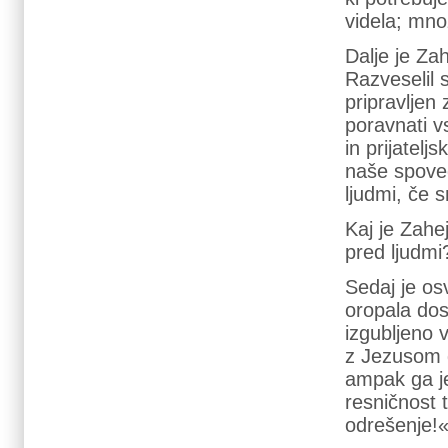
videla; mno
Dalje je Z
Razveselil s
pripravljen
poravnati v
in prijatel
naše spove
ljudmi, če s
Kaj je Zahe
pred ljudmi
Sedaj je os
oropala dos
izgubljeno v
z Jezusom g
ampak ga je
resničnost 
odrešenje!