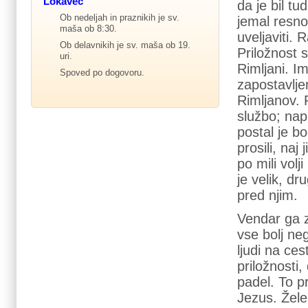
Lokavec
da je bil t
Ob nedeljah in praznikih je sv.
jemal resno
maša ob 8:30.
uveljaviti. 
Ob delavnikih je sv. maša ob 19.
Priložnost 
uri.
Rimljani. Im
Spoved po dogovoru.
zapostavlje
Rimljanov. P
službo; napr
postal je b
prosili, naj
po mili vol
je velik, d
pred njim.
Vendar ga z
vse bolj ne
ljudi na ces
priložnosti,
padel. To pr
Jezus. Želel