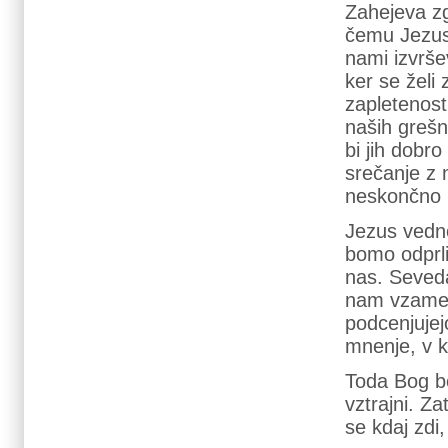
Zahejeva z
čemu Jezus
nami izvrše
ker se želi 
zapletenost
naših grešn
bi jih dobro
srečanje z n
neskončno 
Jezus vedno
bomo odprli
nas. Seved
nam vzame m
podcenjujej
mnenje, v 
Toda Bog b
vztrajni. Z
se kdaj zdi