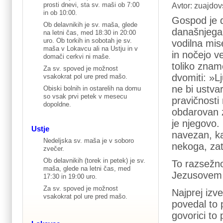
prosti dnevi, sta sv. maši ob 7:00
Avtor: zuajdov
in ob 10:00.
Gospod je d
Ob delavnikih je sv. maša, glede
današnjega p
na letni čas, med 18:30 in 20:00
uro. Ob torkih in sobotah je sv.
vodilna mis
maša v Lokavcu ali na Ustju in v
in nočejo v
domači cerkvi ni maše.
toliko znam
Za sv. spoved je možnost
dvomiti: »L
vsakokrat pol ure pred mašo.
ne bi ustva
Obiski bolnih in ostarelih na domu
so vsak prvi petek v mesecu
pravičnosti
dopoldne.
obdarovan z
je njegovo. 
Ustje
navezan, ka
Nedeljska sv. maša je v soboro
nekoga, za
zvečer.
Ob delavnikih (torek in petek) je sv.
To razsežno
maša, glede na letni čas, med
Jezusovem 
17:30 in 19:00 uro.
Za sv. spoved je možnost
Najprej izv
vsakokrat pol ure pred mašo.
povedal to 
govorici to