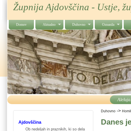
Župnija Ajdovščina - Ustje, ž
Domov
Aktualno
Duhovno
Oznanila
Aleluja
->
Duhovno
Homil
Danes je
Ajdovščina
Ob nedeljah in praznikih, ki so dela