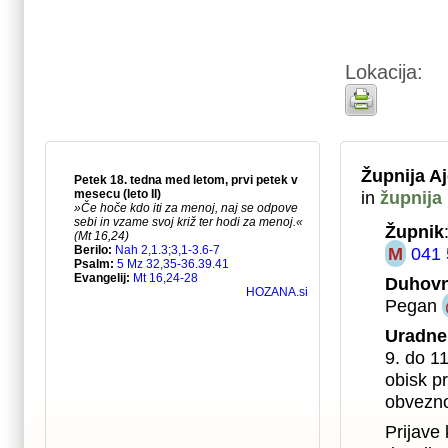
Lokacija:
Župnija A
in
župnija
Župnik
M
041 
Duhovn
Pegan
Uradne
9. do 1
obisk pr
obvezno
Prijave 