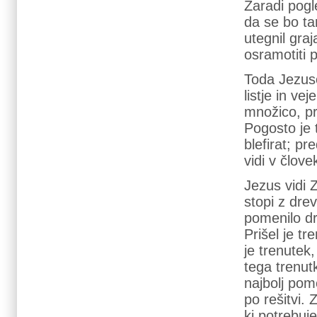
Zaradi pogle
da se bo ta
utegnil graj
osramotiti 
Toda Jezuso
listje in ve
množico, pr
Pogosto je t
blefirat; pr
vidi v člove
Jezus vidi 
stopi z dre
pomenilo dr
Prišel je tr
je trenutek
tega trenutk
najbolj po
po rešitvi. 
ki potrebuj