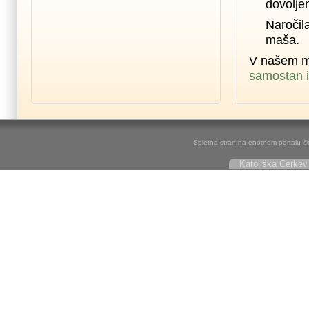
dovolje
Naročil
maša.
V našem m
samostan i
Spletna stran na enotnem portalu ©r
Katoliška Cerkev 