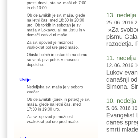
prosti dnevi, sta sv. maši ob 7:00
in ob 10:00.
13. nedelj
Ob delavnikih je sv. maša, glede
na letni čas, med 18:30 in 20:00
25. 06. 2016 2
uro. Ob torkih in sobotah je sv.
»Za svobod
maša v Lokavcu ali na Ustju in v
domači cerkvi ni maše.
pismu Gala
Za sv. spoved je možnost
razodetja. 
vsakokrat pol ure pred mašo.
Obiski bolnih in ostarelih na domu
11. nedelj
so vsak prvi petek v mesecu
dopoldne.
12. 06. 2016 1
Lukov evang
današnji od
Ustje
Simona. Sim
Nedeljska sv. maša je v soboro
zvečer.
Ob delavnikih (torek in petek) je sv.
10. nedelj
maša, glede na letni čas, med
5. 06. 2016 10
17:30 in 19:00 uro.
Evangelist 
Za sv. spoved je možnost
danes spreg
vsakokrat pol ure pred mašo.
smrti mlade