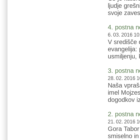
ljudje grešn
svoje zavest
4. postna n
6. 03. 2016 10
V središče 
evangelija:
usmiljenju,
3. postna n
28. 02. 2016 1
Naša vpraša
imel Mojzes
dogodkov iz
2. postna n
21. 02. 2016 1
Gora Tabor
smiselno in