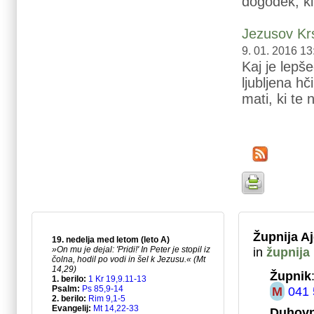
dogodek, ki 
Jezusov Kr
9. 01. 2016 13
Kaj je lepše
ljubljena hč
mati, ki te n
Župnija A
in
župnija
Župnik
M
041 
Duhovn