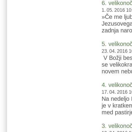
6. velikono
1. 05. 2016 10
»Če me ljub
Jezusovega
zadnja naro
5. velikono
23. 04. 2016 1
V Božji bes
se velikokr
novem nebu 
4. velikono
17. 04. 2016 1
Na nedeljo 
je v kratke
med pastirj
3. velikono