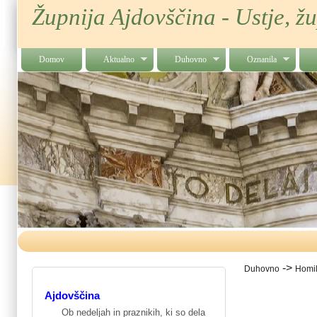
Župnija Ajdovščina - Ustje, ž
Domov
Aktualno
Duhovno
Oznanila
->
Duhovno
Homil
Ajdovščina
Ob nedeljah in praznikih, ki so dela