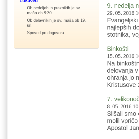
Lokavec
9. nedelja 
Ob nedeljah in praznikih je sv.
maša ob 8:30.
29. 05. 2016 1
Evangeljski
Ob delavnikih je sv. maša ob 19.
uri.
najlepših d
Spoved po dogovoru.
stotnika, vo
Binkošti
15. 05. 2016 1
Na binkoštn
delovanja v
ohranja jo 
Kristusove z
7. velikono
8. 05. 2016 10
Slišali smo
molil vpričo
Apostol Jane