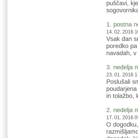
puščavi, kj
sogovornika
1. postna n
14. 02. 2016 1
Vsak dan sm
poredko pa 
navadah, v 
3. nedelja 
23. 01. 2016 1
Poslušali 
poudarjena 
in tolažbo,
2. nedelja 
17. 01. 2016 0
O dogodku, 
razmišljamo