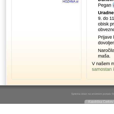
Pegan
Uradne
9. do 1
obisk pr
obvezno
Prijave 
dovolje
Naročil
maša.
V našem m
samostan i
Spletna stran na enotnem portalu ©r
Katoliška Cerkev 