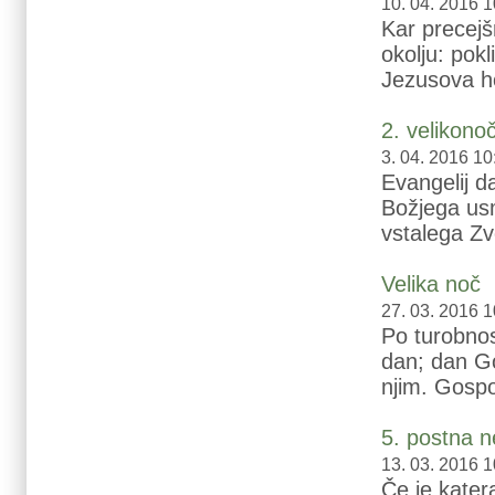
10. 04. 2016 1
Kar precejšn
okolju: pokl
Jezusova hoj
2. velikono
3. 04. 2016 10
Evangelij d
Božjega usm
vstalega Zv
Velika noč
27. 03. 2016 1
Po turobnos
dan; dan Go
njim. Gospod
5. postna n
13. 03. 2016 1
Če je kater