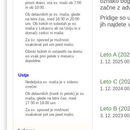
oznako bogo
prosti dnevi, sta sv. maši ob 7:00
začne z adv
in ob 10:00.
Ob delavnikih je sv. maša, glede
Pridige so 
na letni čas, med 18:30 in 20:00
jih najdete
uro. Ob torkih in sobotah je sv.
maša v Lokavcu ali na Ustju in v
domači cerkvi ni maše.
Za sv. spoved je možnost
vsakokrat pol ure pred mašo.
Obiski bolnih in ostarelih na domu
Leto A (202
so vsak prvi petek v mesecu
dopoldne.
1. 12. 2025 00
Ustje
Leto C (20
Nedeljska sv. maša je v soboro
zvečer.
1. 12. 2024 00
Ob delavnikih (torek in petek) je sv.
maša, glede na letni čas, med
17:30 in 19:00 uro.
Leto B (20
Za sv. spoved je možnost
vsakokrat pol ure pred mašo.
3. 12. 2023 00