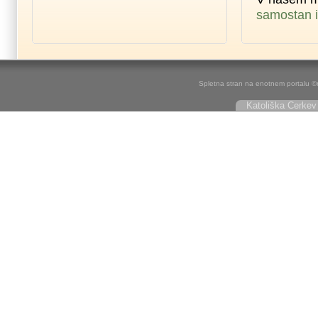
samostan i
Spletna stran na enotnem portalu ©r
Katoliška Cerkev 