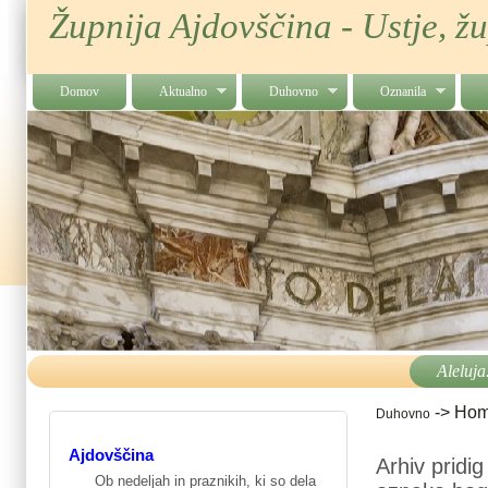
Župnija Ajdovščina - Ustje, ž
Domov
Aktualno
Duhovno
Oznanila
Aleluja
->
Homi
Duhovno
Ajdovščina
Arhiv pridi
Ob nedeljah in praznikih, ki so dela