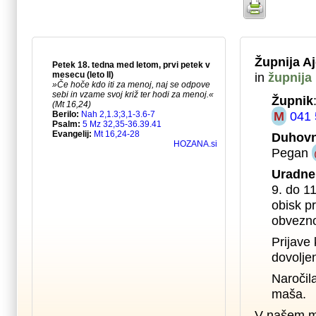
Župnija A
in
župnija
Župnik
M
041 
Duhovn
Pegan
Uradne
9. do 1
obisk pr
obvezno
Prijave 
dovolje
Naročil
maša.
V našem m